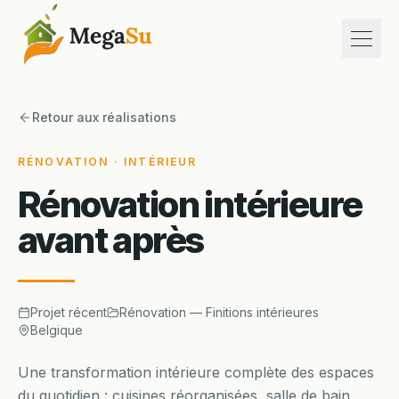
Ouvri
À propos
Retour aux réalisations
Services
Réalisations
RÉNOVATION · INTÉRIEUR
Références
Rénovation intérieure
Contact
avant après
fr
en
nl
Projet récent
Rénovation — Finitions intérieures
+32 (0)28 80 25 80
Belgique
Devis gratuit
Une transformation intérieure complète des espaces
du quotidien : cuisines réorganisées, salle de bain