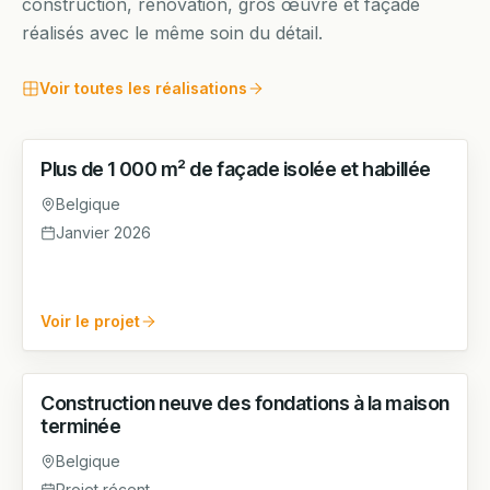
construction, rénovation, gros œuvre et façade
réalisés avec le même soin du détail.
Voir toutes les réalisations
Plus de 1 000 m² de façade isolée et habillée
FAÇADE
Belgique
Janvier 2026
Voir le projet
Construction neuve des fondations à la maison
GROS ŒUVRE
terminée
Belgique
Projet récent