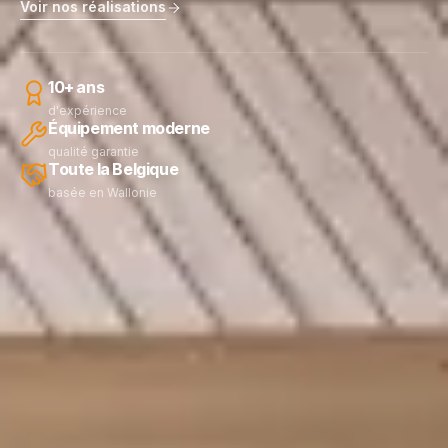
Voir nos réalisations
10+ ans
d'expérience
Équipement moderne
qualité garantie
Toute la Belgique
basée en Wallonie